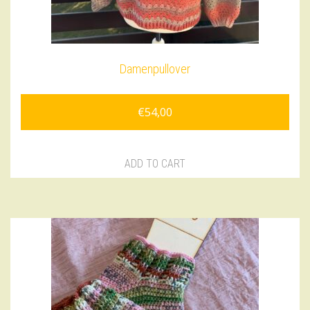
Damenpullover
€
54,00
ADD TO CART