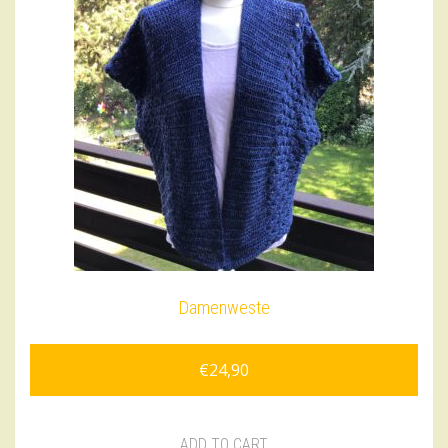
Damenweste
€
24,90
ADD TO CART