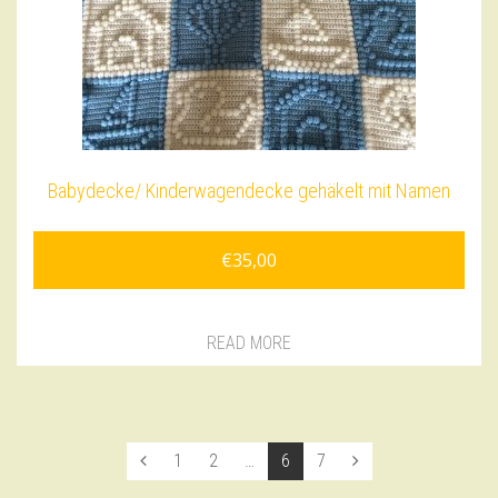
Babydecke/ Kinderwagendecke gehäkelt mit Namen
€
35,00
READ MORE
Seiten:
1
2
…
6
7
Vorherige
Nächste