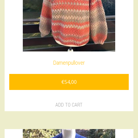
Damenpullover
€
54,00
ADD TO CART