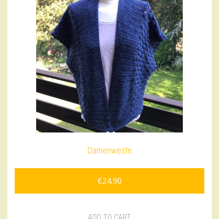
Damenweste
€
24,90
ADD TO CART