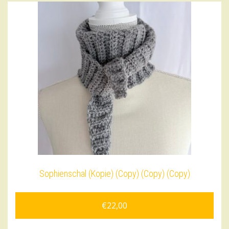
DECKEN
FARBAUSWAHL
Sophienschal (Kopie) (Copy) (Copy) (Copy)
€
22,00