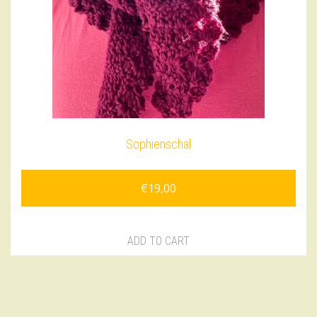
Sophienschal
€
19,00
ADD TO CART