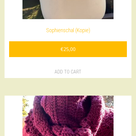
Sophienschal (Kopie)
€
25,00
ADD TO CART