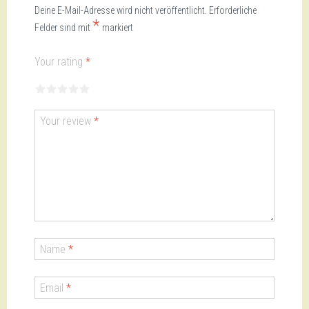
Deine E-Mail-Adresse wird nicht veröffentlicht.
Erforderliche
*
Felder sind mit
markiert
Your rating
*
1
2
3
4
5
Your review
*
Name
*
Email
*