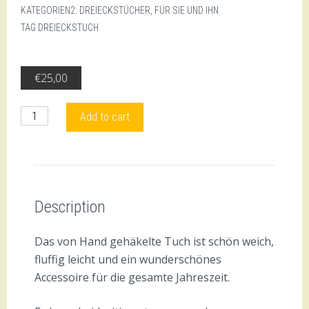
KATEGORIEN2:
DREIECKSTÜCHER
,
FÜR SIE UND IHN
TAG
DREIECKSTUCH
€
25,00
Dreieckstuch
Add to cart
quantity
Description
Reviews (0)
Description
Das von Hand gehäkelte Tuch ist schön weich,
fluffig leicht und ein wunderschönes
Accessoire für die gesamte Jahreszeit.