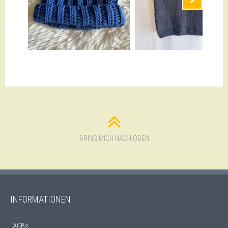
Nächste
PULLUNDER,
BABYMÜTZE
HUSTENLEIBCHEN (COPY)
BRING MICH NACH OBEN
INFORMATIONEN
AGBs