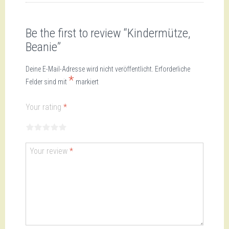
Be the first to review “Kindermütze,
Beanie”
Deine E-Mail-Adresse wird nicht veröffentlicht.
Erforderliche
*
Felder sind mit
markiert
Your rating
*
1
2
3
4
5
Your review
*