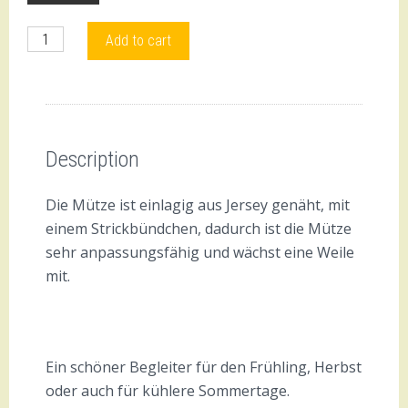
Kindermütze,
Add to cart
Beanie
quantity
Description
Reviews (0)
Description
Die Mütze ist einlagig aus Jersey genäht, mit
einem Strickbündchen, dadurch ist die Mütze
sehr anpassungsfähig und wächst eine Weile
mit.
Ein schöner Begleiter für den Frühling, Herbst
oder auch für kühlere Sommertage.